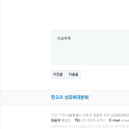
댓글목록
이전글
다음글
한교조 성공회대분회
152-716 서울특별시 구로구 연동로 320 성공회대학교 
대표자
배성인
TEL
02-2610-4761
E-mail
sinp
COPYRIGHT(C) 2015 skhulu.kr. ALL RIGHTS RESERVE