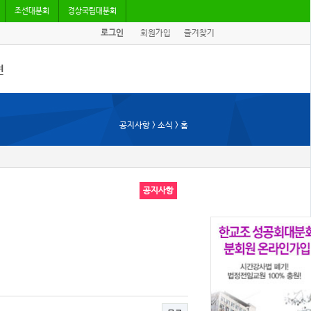
조선대분회
경상국립대분회
로그인
회원가입
즐겨찾기
견
/기고
공지사항 > 소식 > 홈
회자료
공지사항