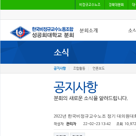
비정규교수노조
경북대분회
대
분회소개
소
소식
성공회대분회
공지
회칙
조합
조합원가입
언론
공지사항
조합활동
언론보도
공지사항
분회의 새로운 소식을 알려드립니다.
2022년 한국비정규교수노조 정기 대의원대
작성자
관리자
22-02-23 13:42
조회
10,97