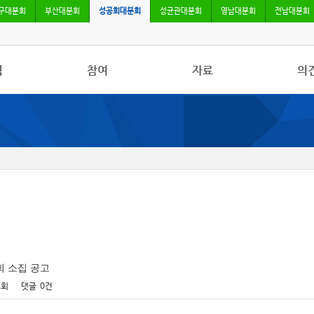
구대분회
부산대분회
성공회대분회
성균관대분회
영남대분회
전남대분회
식
참여
자료
의
사항
자유게시판
사진/영상자료
칼럼
활동
건의사항
분회자료
토론
보도
참고자료
회 소집 공고
2회
댓글
0건