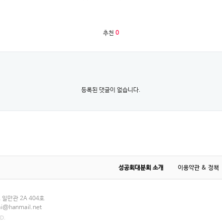
추천
0
등록된 댓글이 없습니다.
성공회대분회 소개
이용약관 & 정책
일만관 2A 404호
ai@hanmail.net
D.