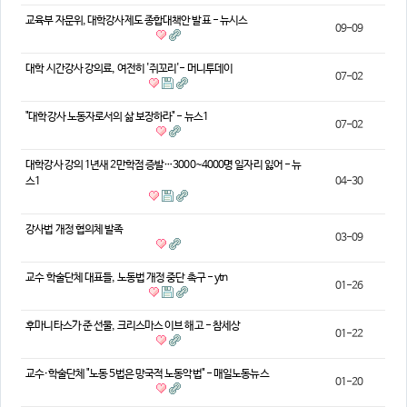
의견
교육부 자문위, 대학강사제도 종합대책안 발표 - 뉴시스
09-09
칼럼/기고
토론회자료
대학 시간강사 강의료, 여전히 '쥐꼬리'- 머니투데이
07-02
"대학강사 노동자로서의 삶 보장하라" - 뉴스1
07-02
대학강사 강의 1년새 2만학점 증발…3000~4000명 일자리 잃어 - 뉴
스1
04-30
강사법 개정 협의체 발족
03-09
교수 학술단체 대표들, 노동법 개정 중단 촉구 - ytn
01-26
후마니타스가 준 선물, 크리스마스 이브 해고 - 참세상
01-22
교수·학술단체 "노동 5법은 망국적 노동악법" - 매일노동뉴스
01-20