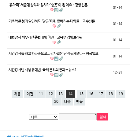
'유학파' 서울대 성악과 강사가 '송곳'이 된 이유 - 경향신문
01-14
기초학문 붕괴 알면서도 ‘당근 ’미련 못버리는 대학들 - 교수신문
01-14
대학강사 처우개선 종합대책 마련 - 교육부 정책브리핑
01-14
시간강사들 해고 한파속으로... 강사법은 단지 핑계였다 - 한국일보
01-14
시간강사법 시행 유예법, 국회 본회의 통과 - 뉴스1
12-31
처음
이전
11
12
13
14
15
16
17
18
19
20
다음
맨끝