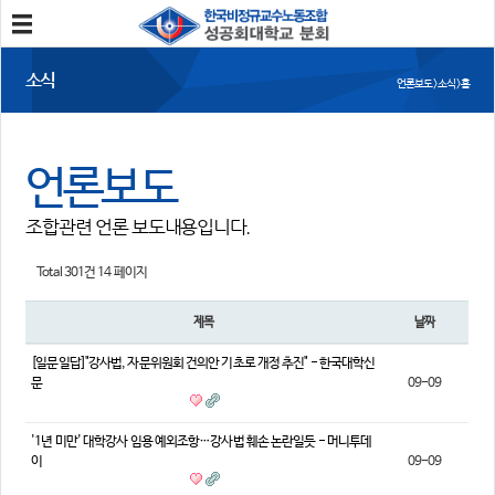
분회소개
소식
언론보도 > 소식 > 홈
성공회대분회
회칙
조합원가입
언론보도
소식
조합관련 언론 보도내용입니다.
공지사항
조합활동
언론보도
Total 301건
14 페이지
참여
제목
날짜
자유게시판
건의사항
[일문일답]"강사법, 자문위원회 건의안 기초로 개정 추진" - 한국대학신
문
09-09
자료
사진/영상자료
분회자료
'1년 미만' 대학강사 임용 예외조항…강사법 훼손 논란일듯 - 머니투데
이
09-09
참고자료