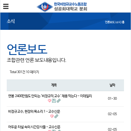
분회소개
소식
언론보도 > 소식 > 홈
성공회대분회
회칙
조합원가입
언론보도
소식
조합관련 언론 보도내용입니다.
공지사항
조합활동
언론보도
Total 301건
10 페이지
참여
제목
날짜
자유게시판
건의사항
연봉 2400만원도 안되는 '비정규직 교수' 채용 막는다 - 이데일리
01-30
자료
비정규교수, 현장의 목소리 1 - 교수신문
02-05
사진/영상자료
분회자료
참고자료
어두운 터널 속의 시간강사들 - 교수신문
02-05