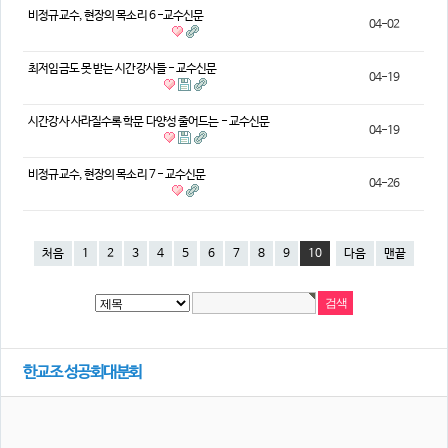
비정규교수, 현장의 목소리 6 -교수신문
04-02
최저임금도 못 받는 시간강사들 - 교수신문
04-19
시간강사 사라질수록 학문 다양성 줄어드는 - 교수신문
04-19
비정규교수, 현장의 목소리 7 - 교수신문
04-26
처음
1
2
3
4
5
6
7
8
9
10
다음
맨끝
한교조 성공회대분회