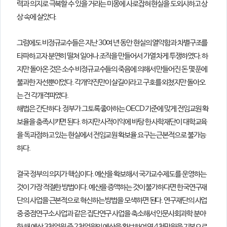
력과 의지로 극복할 수 있을 거라는 미몽에 사로잡혀 현실을 도외시하고 상
상 속에 살았다.
그럼에도 비정규교수들은 지난 30여 년 동안 현실의 열악함과 차별구조를
타파하고자 분연히 떨쳐 일어나 조직을 만들어서 가열 차게 투쟁하였다. 하
지만 돌아온 것은 소수 비정규교수들의 죽음에 의해서 만들어진 돈 몇 푼에
불과한 자선뿐이었다. 각개약진만이 살길이라고 구호를 외쳤지만 돌아오
는 건 각개격파였다.
해법은 간단하다. 정부가 그토록 좋아하는 OECD 기준에 맞게 전임교원 확
보율을 충족시키면 된다. 하지만 사적이익에 바탕 한 사학재단이 대학교육
을 독과점하고 있는 현실에서 전임교원 확보율 요구는 근본적으로 불가능
하다.
결국 정부의 의지가 핵심이다. 예산을 확보해서 국가교수제도를 운영하는
것이 가장 적절한 방법이다. 예산을 증액하는 것이 불가하다면 한국연구재
단의 사업을 근본적으로 혁신하는 방법을 모색하면 된다. 연구재단의 사업
중 중점연구소 사업과 같은 집단연구 사업을 축소해서 인문사회과학 분야