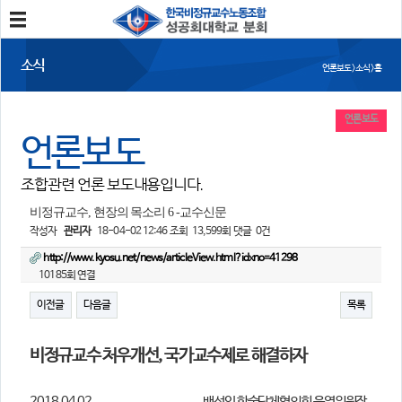
분회소개
소식
언론보도 > 소식 > 홈
성공회대분회
회칙
조합원가입
언론보도
언론보도
소식
조합관련 언론 보도내용입니다.
공지사항
조합활동
언론보도
비정규교수, 현장의 목소리 6 -교수신문
작성자
관리자
18-04-02 12:46
조회
13,599회
댓글
0건
참여
http://www.kyosu.net/news/articleView.html?idxno=41298
10185회 연결
자유게시판
건의사항
이전글
다음글
목록
자료
비정규교수 처우개선, 국가교수제로 해결하자
사진/영상자료
분회자료
참고자료