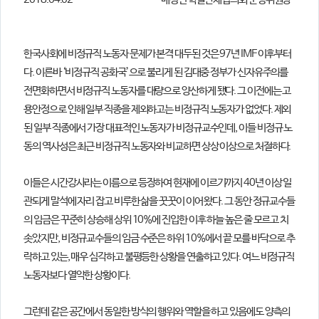
2018.04.02
배성인
학술단체협의회 운영위원장
의견
칼럼/기고
토론회자료
한국사회에 비정규직 노동자 문제가 본격 대두된 것은 97년 IMF 이후부터
다. 이른바 ‘비정규직 공화국’으로 불리게 된 김대중 정부가 신자유주의를
전면화하면서 비정규직 노동자를 대량으로 양산하게 됐다. 그 이전에는 고
용안정으로 인해 일부 직종을 제외하고는 비정규직 노동자가 없었다. 제외
된 일부 직종에서 가장 대표적인 노동자가 비정규교수인데, 이들 비정규 노
동의 역사성은 최근 비정규직 노동자와 비교하면 상상 이상으로 처절하다.
이들은 시간강사라는 이름으로 등장하여 현재에 이르기까지 40년 이상 일
관되게 말석에 자리 잡고 비루한 삶을 꿋꿋이 이어 왔다. 그 동안 정규교수들
의 임금은 꾸준히 상승해 상위 10%에 진입한 이후 하늘 높은 줄 모르고 치
솟았지만, 비정규교수들의 임금 수준은 하위 10%에서 끝 모를 바닥으로 추
락하고 있는, 매우 심각하고 불평등한 상황을 연출하고 있다. 여느 비정규직
노동자보다 열악한 상황이다.
그런데 같은 공간에서 동일한 방식의 행위와 역할을 하고 있음에도 양측의