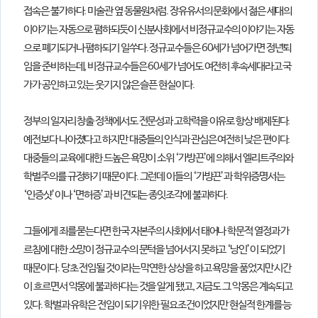
접속은 불가하다. 미술관 옆 동물원처럼. 장유유서의 문화에서 젊은 세대의
이야기는 자동으로 폄하되듯이 신분사회에서 비정규교수의 이야기는 자동
으로 폐기되거나 폄하되기 일쑤다. 정규교수들은 60세가 넘어가면 정년퇴
임을 준비하는데, 비정규교수들은 60세가 넘어도 여전히 후속세대라고 국
가가 공인하고 있는 웃기지 않은 슬픈 현실이다.
정부의 일자리 창출 정책에서도 전문성과 고학력을 이유로 항상 배제된다.
예전보다 나아졌다고 하지만 대중들의 인식과 관심은 여전히 낮은 편이다.
대중들의 교육에 대한 드높은 욕망이 소위 ‘가방끈’에 의해서 엘리트주의와
학벌주의를 규정하기 때문이다. 그런데 이들의 ‘가방끈’과 학위증명서는
‘인증샷’이나 ‘면허증’과 비견되는 종잇조각에 불과하다.
그들에게 죄를 묻는다면 한국 자본주의 사회에서 태어나 학문적 열정과 가
르침에 대한 소망이 정규교수의 문턱을 넘어서지 못하고 ‘낭인’이 되었기
때문이다. 당초 전임될 것이라는 막연한 상상을 하고 욕망을 품었지만 시간
이 흐르면서 악몽에 불과하다는 것을 알게 됐고, 지금도 그 악몽은 계속되고
있다. 학벌과 유학은 전임이 되기 위한 필요조건이었지만 현실적 한계를 능