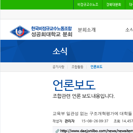
비정규교수노조
경북대분회
대
분회소개
소
소식
성공회대분회
공지
회칙
조합
조합원가입
언론
공지사항
조합활동
언론보도
언론보도
조합관련 언론 보도내용입니다.
교육부 일관성 없는 구조개혁평가에 대학들 
작성자
관리자
15-08-26 09:37
조회
14,45
http://www.daejonilbo.com/news/newsite