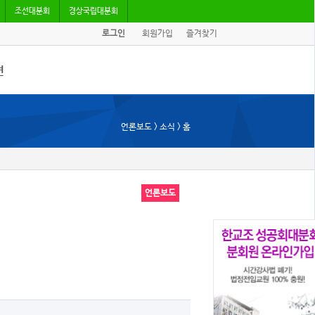
조선대분회
경상국립대분회
로그인
회원가입
즐겨찾기
견
/기고
언론보도 > 소식 > 홈
회자료
언론보도