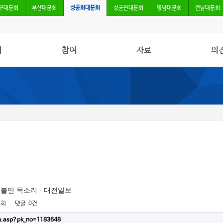
구대분회
부산대분회
성공회대분회
성균관대분회
영남대분회
전남대분회
식
참여
자료
의
사항
자유게시판
사진/영상자료
칼럼
활동
건의사항
분회자료
토론
보도
참고자료
불만 목소리 - 대전일보
7회
댓글
0건
m.asp?pk_no=1183648