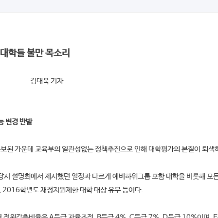
 대학들 불만 목소리
김대욱 기자
능 변경 반발
통보
된 가운데 교육부의 일관성없는 정책추진
으로 인해 대학평가의 본질이 퇴색
 당시 설명회
에서 제시했던 일정과 다르게 예비하위그룹 포함 대학을 비롯해 모
, 2016학년도 재정지원제한 대학 대상
유무 등이다.
별 정원감축비율은 A등급 자율조정
, B등급 4%, C등급 7%, D등급 10%이며