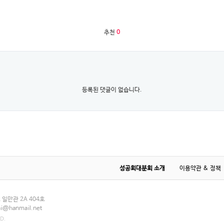
추천
0
등록된 댓글이 없습니다.
성공회대분회 소개
이용약관 & 정책
일만관 2A 404호
ai@hanmail.net
D.