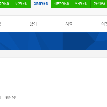
구대분회
부산대분회
성공회대분회
성균관대분회
영남대분회
전남대분회
식
참여
자료
의
사항
자유게시판
사진/영상자료
칼럼
활동
건의사항
분회자료
토론
보도
참고자료
회
댓글
0건