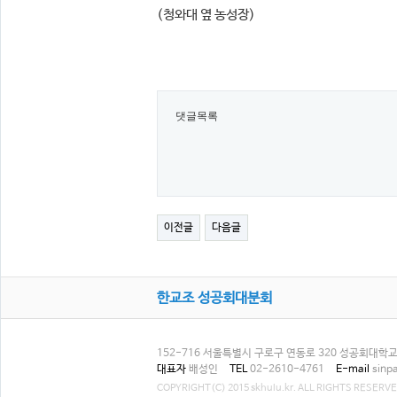
(청와대 옆 농성장)
댓글목록
이전글
다음글
한교조 성공회대분회
152-716 서울특별시 구로구 연동로 320 성공회대학교 
대표자
배성인
TEL
02-2610-4761
E-mail
sinp
COPYRIGHT(C) 2015 skhulu.kr. ALL RIGHTS RESERVE