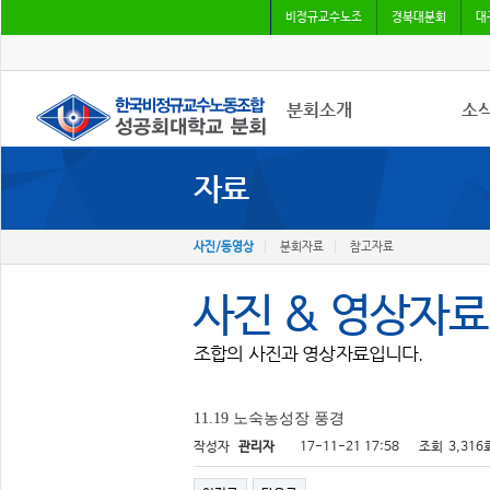
비정규교수노조
경북대분회
대
분회소개
소
자료
성공회대분회
공지
회칙
조합
조합원가입
언론
사진/동영상
분회자료
참고자료
사진 & 영상자료
조합의 사진과 영상자료입니다.
11.19 노숙농성장 풍경
작성자
관리자
17-11-21 17:58
조회
3,316