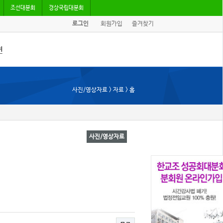
조선대분회
경상국립대분회
로그인
회원가입
즐겨찾기
견
/기고
사진/영상자료 > 자료 > 홈
회자료
사진/영상자료