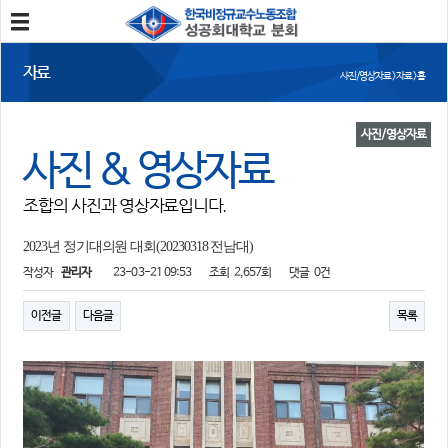
분회소개
자료
사진/영상자료 > 자료 > 홈
성공회대분회
회칙
조합원가입
사진/영상자료
사진 & 영상자료
소식
조합의 사진과 영상자료입니다.
공지사항
조합활동
언론보도
2023년 정기대의원 대회(20230318 전남대)
작성자
관리자
23-03-21 09:53
조회
2,657회
댓글
0건
참여
자유게시판
건의사항
이전글
다음글
목록
자료
사진/영상자료
분회자료
참고자료