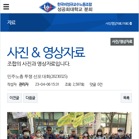
분회소개
자료
사진/영상자료 > 자료 > 홈
성공회대분회
회칙
조합원가입
사진/영상자료
사진 & 영상자료
소식
조합의 사진과 영상자료입니다.
공지사항
조합활동
언론보도
민주노총 투쟁 선포 대회(20230325)
작성자
관리자
23-04-06 15:31
조회
2,597회
댓글
0건
참여
자유게시판
건의사항
이전글
다음글
목록
자료
사진/영상자료
분회자료
참고자료