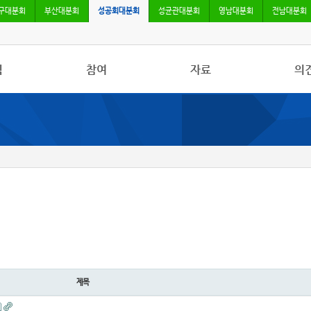
구대분회
부산대분회
성공회대분회
성균관대분회
영남대분회
전남대분회
식
참여
자료
의
사항
자유게시판
사진/영상자료
칼럼
활동
건의사항
분회자료
토론
보도
참고자료
제목