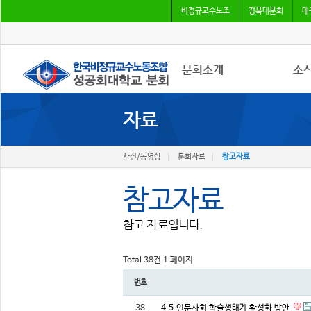
비정규교수노조
경북대분회
대
분회소개
소
자료
성공회대분회
공지
회칙
조합
조합원가입
언론
사진/동영상
분회자료
참고자료
참고자료
참고 자료입니다.
Total 38건
1 페이지
번호
38
4.5.인문사회 학술생태계 활성화 방안