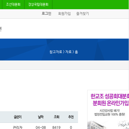
조선대분회
경상국립대분회
로그인
회원가입
즐겨찾기
견
/기고
참고자료 > 자료 > 홈
회자료
글쓴이
날짜
조회
추천
관리자
04-08
8419
0