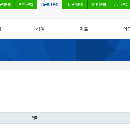
구대분회
부산대분회
성공회대분회
성균관대분회
영남대분회
전남대분회
식
참여
자료
의
사항
자유게시판
사진/영상자료
칼럼
활동
건의사항
분회자료
토론
보도
참고자료
제목