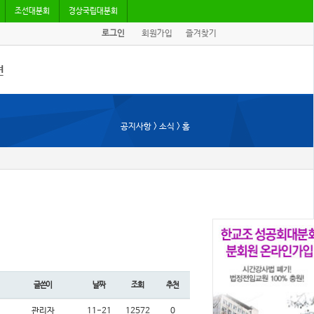
조선대분회
경상국립대분회
로그인
회원가입
즐겨찾기
견
/기고
공지사항 > 소식 > 홈
회자료
글쓴이
날짜
조회
추천
관리자
11-21
12572
0