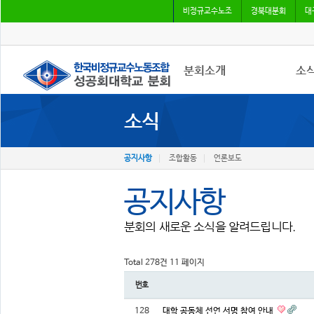
비정규교수노조
경북대분회
대
분회소개
소
소식
성공회대분회
공지
회칙
조합
조합원가입
언론
공지사항
조합활동
언론보도
공지사항
분회의 새로운 소식을 알려드립니다.
Total 278건
11 페이지
번호
128
대학 공동체 선언 서명 참여 안내