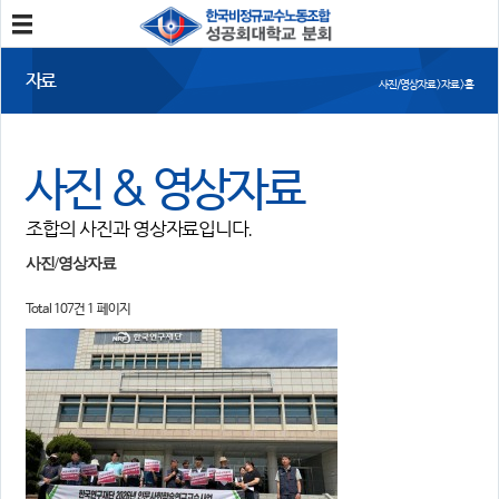
분회소개
자료
사진/영상자료 > 자료 > 홈
성공회대분회
회칙
조합원가입
사진 & 영상자료
소식
조합의 사진과 영상자료입니다.
공지사항
조합활동
언론보도
사진/영상자료
Total 107건
1 페이지
참여
자유게시판
건의사항
자료
사진/영상자료
분회자료
참고자료