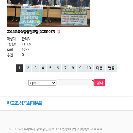
2025교육혁명행진포럼(20251017)
작성자
관리자
작성일
11-09
조회
1677
추천
0
1
2
3
4
5
6
7
8
9
10
다음
맨끝
한교조 성공회대분회
152-716 서울특별시 구로구 연동로 320 성공회대학교 일만관 2A 404호