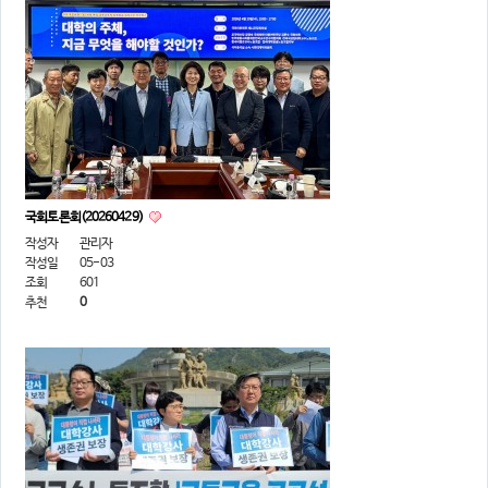
국회토론회(20260429)
작성자
관리자
작성일
05-03
조회
601
추천
0