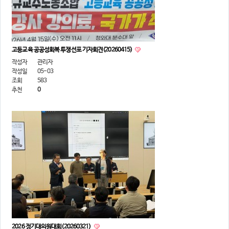
고등교육 공공성회복 투쟁선포 기자회견(20260415)
작성자
관리자
작성일
05-03
조회
583
추천
0
2026 정기대의원대회(20260321)