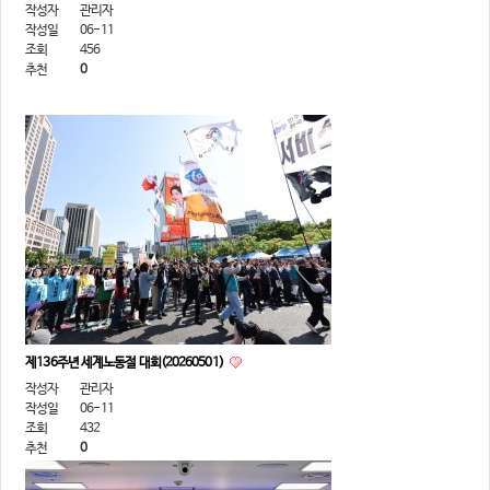
작성자
관리자
작성일
06-11
조회
456
추천
0
제136주년 세계노동절 대회(20260501)
작성자
관리자
작성일
06-11
조회
432
추천
0