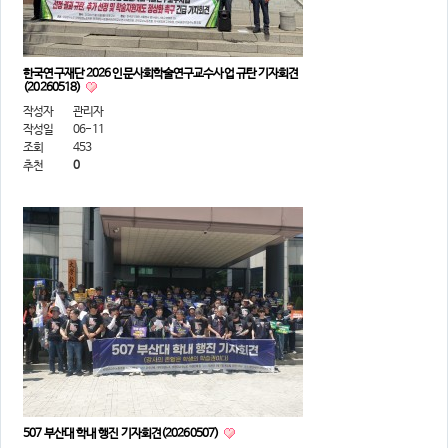
의견
칼럼/기고
토론회자료
한국연구재단 2026 인문사회학술연구교수사업 규탄 기자회견
(20260518)
작성자
관리자
작성일
06-11
조회
453
추천
0
507 부산대 학내 행진 기자회견(20260507)