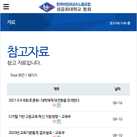
분회소개
자료
참고자료 > 자료 > 홈
성공회대분회
회칙
조합원가입
참고자료
소식
참고 자료입니다.
공지사항
조합활동
언론보도
Total 38건
1 페이지
참여
제목
날짜
자유게시판
건의사항
2021.6.9 국회 토론회- 대학체제 대전환을 모색한다
06-16
자료
디지털 기반 고등교육 혁신 지원 방향 - 교육부
09-10
사진/영상자료
분회자료
참고자료
2020년 교육기본통계 결과 발표 - 교육부
09-10