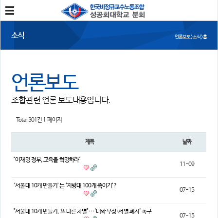
분회소개
소식
언론보도 > 소식 > 홈
성공회대분회
회칙
조합원가입
언론보도
소식
조합관련 언론 보도내용입니다.
공지사항
조합활동
언론보도
Total 301건
1 페이지
참여
제목
날짜
자유게시판
건의사항
"이재명 정부, 교육을 혁명하라"
11-09
자료
‘서울대 10개 만들기’는 ‘지방대 100개 죽이기’?
07-15
사진/영상자료
분회자료
참고자료
"서울대 10개 만들기, 또 다른 차별"···'대학 무상·서열 폐지' 촉구
07-15