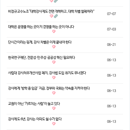
의견
비정규교수노조 "대학강사제도 전면 개혁하고, 대학 차별 철폐하라“
07-07
칼럼/기고
토론회자료
대학은 운영을 하는 곳이지 경영을 하는 곳이 아니다
07-03
단시간이라는 핑계, 강사 차별은 이제 끝내야 한다
06-21
한국연구재단, 전문성·민주성·공공성 혁신 필요하다
06-13
사립대 강사처우개선사업 폐지, 강사법 도입 취지도 무너졌다
06-13
강사에게 ‘방학 중 임금’ 지급, 정부와 국회는 약속을 지켜야 한다
06-13
교원이 아닌 ‘가르치는 사람’이 늘고 있다
06-13
강사제도 6년, 강사는 아파도 쉴 수가 없다
06-13