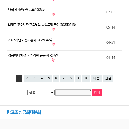
대학체제전환운동포럼2025
07-03
비정규교수노조 교육부앞 농성투쟁 돌입(20250513)
05-14
2025학년도 정기총회(20250424)
04-21
성공회대 학생 교수 직원 공동 시국선언
04-14
1
2
3
4
5
6
7
8
9
10
다음
맨끝
한교조 성공회대분회