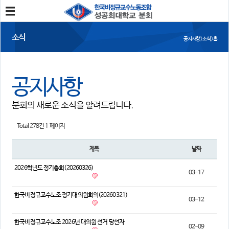
분회소개
소식
공지사항 > 소식 > 홈
성공회대분회
회칙
조합원가입
공지사항
소식
분회의 새로운 소식을 알려드립니다.
공지사항
조합활동
언론보도
Total 278건
1 페이지
참여
제목
날짜
자유게시판
건의사항
2026학년도 정기총회(20260326)
03-17
자료
한국비정규교수노조 정기대의원회의(20260321)
03-12
사진/영상자료
분회자료
참고자료
한국비정규교수노조 2026년 대의원 선거 당선자
02-09