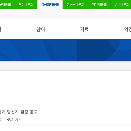
구대분회
부산대분회
성공회대분회
성균관대분회
영남대분회
전남대분회
식
참여
자료
의
사항
자유게시판
사진/영상자료
칼럼
활동
건의사항
분회자료
토론
보도
참고자료
선거 당선자 결정 공고
회
댓글
0건