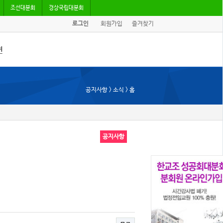
조선대분회
경상국립대분회
로그인
회원가입
즐겨찾기
견
/기고
공지사항 > 소식 > 홈
회자료
공지사항