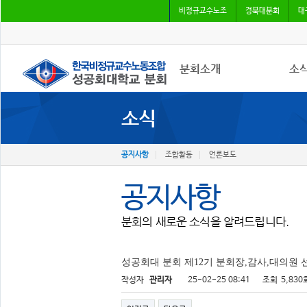
비정규교수노조
경북대분회
대
분회소개
소
소식
성공회대분회
공지
회칙
조합
조합원가입
언론
공지사항
조합활동
언론보도
공지사항
분회의 새로운 소식을 알려드립니다.
성공회대 분회 제12기 분회장,감사,대의원 
작성자
관리자
25-02-25 08:41
조회
5,830