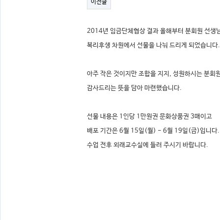
이전글
2014년 임금단체협상 결과 올해부터 분회원
선생
복리후생 차원에서
선물을 나눠 드리게 되었습니다.
아주 작은 것이지만 조합을 지지, 성원하시는 분회
감사드리는 뜻을 담아 마련했습니다.​
선물 내용은 1인당 1만원권
문화상품권
3매이고
배포 기간은 6월 15일(월) - 6월 19일(금)입니다.
수업 전후 외래교수실에 들러 주시기 바랍니다.