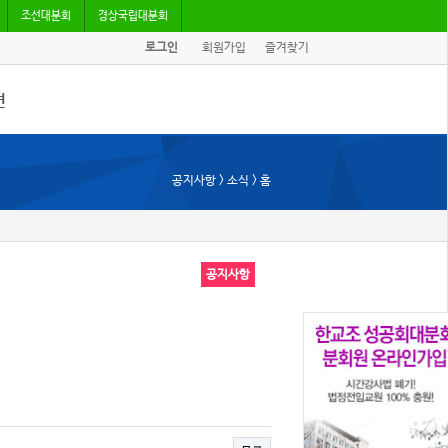
조선대분회
경상국립대분회
로그인
회원가입
즐겨찾기
견
/기고
공지사항 > 소식 > 홈
회자료
공지사항