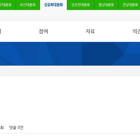
구대분회
부산대분회
성공회대분회
성균관대분회
영남대분회
전남대분회
식
참여
자료
의
사항
자유게시판
사진/영상자료
칼럼
활동
건의사항
분회자료
토론
보도
참고자료
4회
댓글
0건