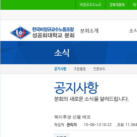
비정규교수노조
경북대분회
대
분회소개
소
소식
성공회대분회
공지
회칙
조합
조합원가입
언론
공지사항
조합활동
언론보도
공지사항
분회의 새로운 소식을 알려드립니다.
복리후생 선물 배포
작성자
관리자
15-06-13 10:22
조회
11,56