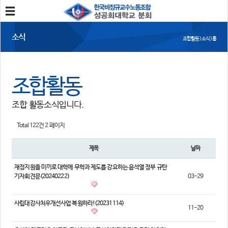
분회소개
소식
조합활동 > 소식 > 홈
성공회대분회
회칙
조합원가입
조합활동
소식
조합 활동소식입니다.
공지사항
조합활동
언론보도
Total 122건
2 페이지
참여
제목
날짜
자유게시판
건의사항
재정지원을 미끼로 대학에 무학과 제도를 강요하는 윤석열 정부 규탄
기자회견문(20240222)
03-29
자료
사진/영상자료
분회자료
사립대강사처우개선사업 복원하라!(20231114)
11-20
참고자료