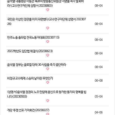
윤석열 대통령은 이동관 특보의 방송통신위원장 지명을 즉각 철회하
의견
라!(교수연구자단체 성명서 20230803)
08-04
칼럼/기고
토론회자료
국민은 이상민 장관을 이미 파면했다(교수연구자단체 성명서 202307
26)
08-04
민주노총 총파업 전국노동자대회(20230713)
08-04
2022학년도 임단협 체결식(20230623)
08-04
윤석열 정부는 글로컬 대학 30 사업을 즉각 중단하라
08-04
비정규교수에게 스승의 날이란 무엇인가
06-08
<성명서>윤석열 정권의 노조 탄압에 분신으로 항거한 동지의 명복을 빕
니다(20230503)
05-04
개강 투쟁 선포 기자회견(20230227)
04-06