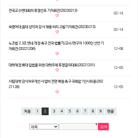
전국교수연대회의 투쟁선포 기자회견(20230213)
02-14
숙명여대 음대 성악과 강사 채용 비리 고발기자회견(20230213)
02-14
노조법 2.3조 연내 개정 촉구 전국 법률가/교수/연구자 1000인 선언 기
자회견(20221206)
12-08
대학재정 확대 입법을 위한 대학주체 투쟁결의대회(20221201)
12-05
사립대학 강사처우개선 사업비 전면 복원 촉구 국회앞 1인시위중(202
21128)
12-05
처음
1
2
3
4
5
6
7
8
9
맨끝