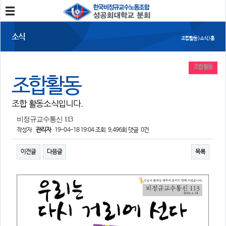
분회소개
소식
조합활동 > 소식 > 홈
성공회대분회
회칙
조합원가입
조합활동
조합활동
소식
조합 활동소식입니다.
공지사항
조합활동
언론보도
비정규교수통신 113
작성자
관리자
19-04-18 19:04
조회
9,496회
댓글
0건
참여
이전글
다음글
목록
자유게시판
건의사항
자료
사진/영상자료
분회자료
참고자료