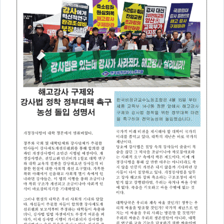
의견
칼럼/기고
토론회자료