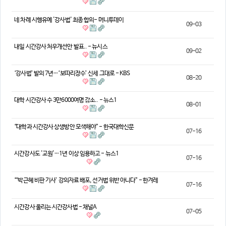
의견
네 차례 시행유예 '강사법' 최종 합의- 머니투데이
09-03
칼럼/기고
토론회자료
내일 시간강사 처우개선안 발표.. - 뉴시스
09-02
‘강사법’ 발의 7년…‘보따리장수’ 신세 그대로 - KBS
08-20
대학 시간강사 수 3만6000여명 감소.. - 뉴스1
08-01
“대학과 시간강사 상생방안 모색해야” - 한국대학신문
07-16
시간강사도 '교원'…1년 이상 임용하고 - 뉴스1
07-16
“‘박근혜 비판 기사’ 강의자료 배포, 선거법 위반 아니다” - 한겨레
07-16
시간강사 울리는 시간강사법 - 채널A
07-05