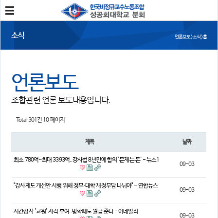
분회소개
소식
언론보도 > 소식 > 홈
성공회대분회
회칙
조합원가입
언론보도
소식
조합관련 언론 보도내용입니다.
공지사항
조합활동
언론보도
Total 301건
10 페이지
참여
제목
날짜
자유게시판
건의사항
최소 780억~최대 3393억..강사법 8년만에 합의 '문제는 돈' - 뉴스1
09-03
자료
"강사제도 개선안 시행 위해 정부·대학 재정부담 나눠야" - 연합뉴스
09-03
사진/영상자료
분회자료
참고자료
시간강사 '교원' 자격 부여..방학때도 월급 준다 - 이데일리
09-03