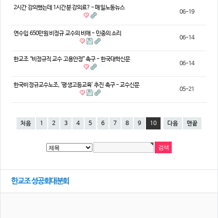
2시간 강의했는데 1시간분 강의료? - 매일노동뉴스
06-19
연수입 650만원 비정규 교수의 비애 - 민중의 소리
06-14
한교조 “비정규직 교수 고용안정” 촉구 - 한국대학신문
06-14
한국비정규교수노조, ‘평생고등교육’ 추진 촉구 - 교수신문
05-21
처음
1
2
3
4
5
6
7
8
9
10
다음
맨끝
한교조 성공회대분회