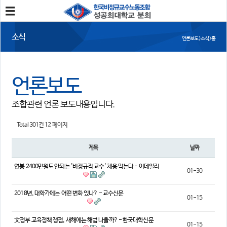
분회소개
소식
언론보도 > 소식 > 홈
성공회대분회
회칙
조합원가입
언론보도
소식
조합관련 언론 보도내용입니다.
공지사항
조합활동
언론보도
Total 301건
12 페이지
참여
제목
날짜
자유게시판
건의사항
연봉 2400만원도 안되는 '비정규직 교수' 채용 막는다 - 이데일리
01-30
자료
2018년, 대학가에는 어떤 변화 있나? - 교수신문
01-15
사진/영상자료
분회자료
참고자료
文정부 교육정책 쟁점, 새해에는 해법 나올까? - 한국대학신문
01-15