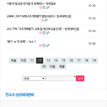
시행 두 달 남은 강사법 또 유예되나 - 한국일보
10-30
교육부, 2주기 대학구조개혁평가 명칭 바꾼다 - 한국대학신문
10-24
교수 75% “구조개혁평가, 교육 질 개선에 도움 안 돼” - 한국대학신문
10-24
'폐기' vs '또 유예"..- 뉴스 1
10-09
처음
이전
11
12
13
14
15
16
17
18
19
20
다음
맨끝
한교조 성공회대분회