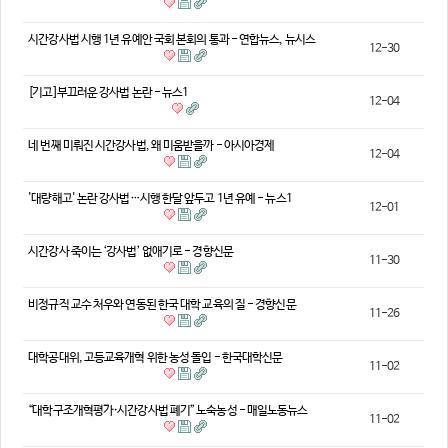
의견
시간강사법 시행 1년 유예안 국회 본회의 통과 - 연합뉴스, 뉴시스
12-30
칼럼/기고
토론회자료
[기고]부끄러운 강사법 논란 - 뉴스1
12-04
네 번째 미뤄진 시간강사법, 왜 미움받을까 - 아시아경제
12-04
'대량해고' 논란 강사법…시행 한달 앞두고 1년 유예 - 뉴스1
12-01
시간강사 죽이는 ‘강사법’ 없애기로 - 경향신문
11-30
비정규직 교수 처우와 연동된 한국 대학 교육의 질 - 경향신문
11-26
대학공대위, 고등교육개혁 위한 농성 돌입 - 한국대학신문
11-02
“대학구조개혁평가·시간강사법 폐기” 노숙농성 - 매일노동뉴스
11-02