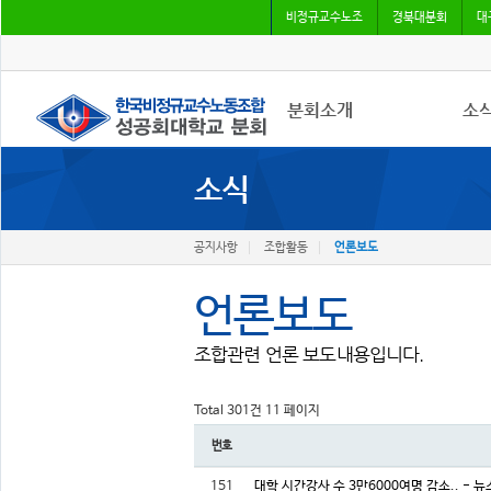
비정규교수노조
경북대분회
대
분회소개
소
소식
성공회대분회
공지
회칙
조합
조합원가입
언론
공지사항
조합활동
언론보도
언론보도
조합관련 언론 보도내용입니다.
Total 301건
11 페이지
번호
151
대학 시간강사 수 3만6000여명 감소.. - 뉴