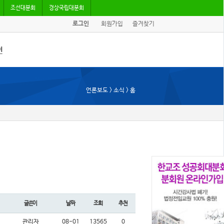
조선대분회
경상국립대분회
로그인
회원가입
즐겨찾기
견
/기고
언론보도 > 소식 > 홈
회자료
글쓴이
날짜
조회
추천
관리자
08-01
13565
0