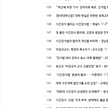
150
“‘박근혜 비판 기사’ 강의자료 배포, 선거법 
149
[한국대학신문]'대학 현실은 외면한 세계교
148
시간강사 울리는 시간강사법 - 채널A
147
닻 올린 시간강사 협의체, 교문위 응답은 언
146
시간강사법의 합리적 개선을 바라며 - 경남
145
비정규교수, 현장의 목소리 5 -교수신문
144
"강사법 대비 강의수 축소·과목 통폐합"…고
143
한교조 “비정규직 교수 고용안정” 촉구 - 
142
‘시간강사법’ 본회의 통과… - 이투데이
141
대학 구조개혁 법안 6월 소위 상정?…교육단
140
“대학과 시간강사 상생방안 모색해야” - 
139
시간강사 '교원' 자격 부여..방학때도 월급 