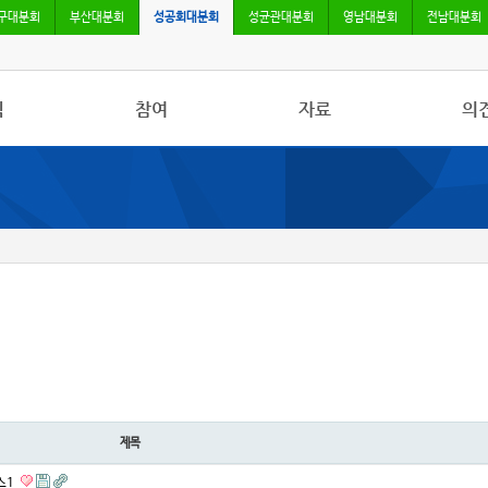
구대분회
부산대분회
성공회대분회
성균관대분회
영남대분회
전남대분회
식
참여
자료
의
사항
자유게시판
사진/영상자료
칼럼
활동
건의사항
분회자료
토론
보도
참고자료
제목
스1