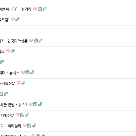
위반 아니다” - 한겨레
육포럼"
제? - 한국대학신문
일보
려대 - 뉴시스
한국대학신문
체들 반발 - 뉴스1
한국대학신문
준다 - 이데일리