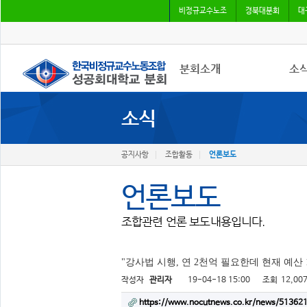
비정규교수노조
경북대분회
대
분회소개
소
소식
성공회대분회
공지
회칙
조합
조합원가입
언론
공지사항
조합활동
언론보도
언론보도
조합관련 언론 보도내용입니다.
"강사법 시행, 연 2천억 필요한데 현재 예산 
작성자
관리자
19-04-18 15:00
조회
12,00
https://www.nocutnews.co.kr/news/51362