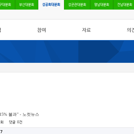
구대분회
부산대분회
성공회대분회
성균관대분회
영남대분회
전남대분회
식
참여
자료
의
사항
자유게시판
사진/영상자료
칼럼
활동
건의사항
분회자료
토론
보도
참고자료
15% 불과” - 노컷뉴스
7회
댓글
0건
17