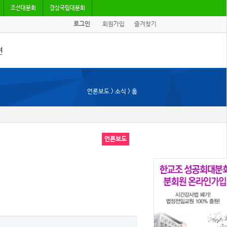
조선대분회
경상국립대분회
로그인
회원가입
즐겨찾기
견
/기고
언론보도 > 소식 > 홈
회자료
언론보도