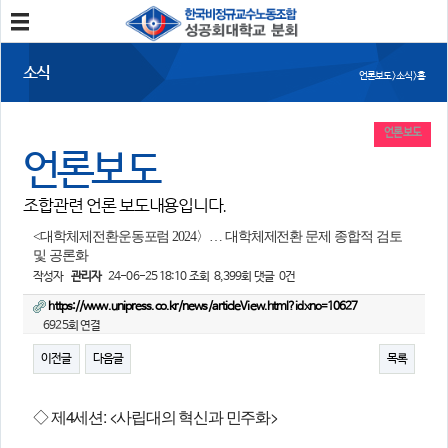
분회소개
소식
언론보도 > 소식 > 홈
성공회대분회
회칙
조합원가입
언론보도
언론보도
소식
조합관련 언론 보도내용입니다.
공지사항
조합활동
언론보도
<대학체제전환운동포럼 2024〉… 대학체제전환 문제 종합적 검토
및 공론화
작성자
관리자
24-06-25 18:10
조회
8,399회
댓글
0건
참여
https://www.unipress.co.kr/news/articleView.html?idxno=10627
자유게시판
건의사항
6925회 연결
이전글
다음글
목록
자료
사진/영상자료
분회자료
◇ 제4세션: <사립대의 혁신과 민주화>
참고자료