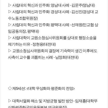
▷ 사립대의 혁신과 민주화: 영남대 사례 - 김문주(영남대)
의견
▷ 사립대의 혁신과 민주화: 경성대 사례 - 김선진(경성대 교
칼럼/기고
토론회자료
수노동조합위원장)
▷ 사립대의 혁신과 민주화: 평택대 사례 - 선재원(민교협 상
임공동의장, 평택대)
▷ 사립대학이 교원소청심사위원회를 상대로 행정소송을
제기하는 이유 - 정현용(대전대)
▷ 교원소청심사위원회의 결정에 기속력이 생긴 이후에도
사측이 교수를 괴롭히는 사례 - 남정희(대전대)
◇ 제5세션: <대학 무상화와 평준화의 전망>
▷ 대학서열화 해소 및 지방균형 발전 방안 - 임재홍(대학무
상화평준화국민운동본부 연구위원장)