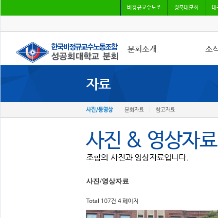
비정규교수노조
경북대분회
대
분회소개
소
자료
성공회대분회
공지
회칙
조합
조합원가입
언론
사진/동영상
분회자료
참고자료
사진 & 영상자료
조합의 사진과 영상자료입니다.
사진/영상자료
Total 107건
4 페이지