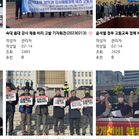
숙대 음대 강사 채용 비리 고발 기자회견(20230213)
윤석열 정부 고등교육 정책 비
작성자
관리자
작성자
관리자
작성일
02-14
작성일
02-14
조회
2493
조회
2429
추천
0
추천
0