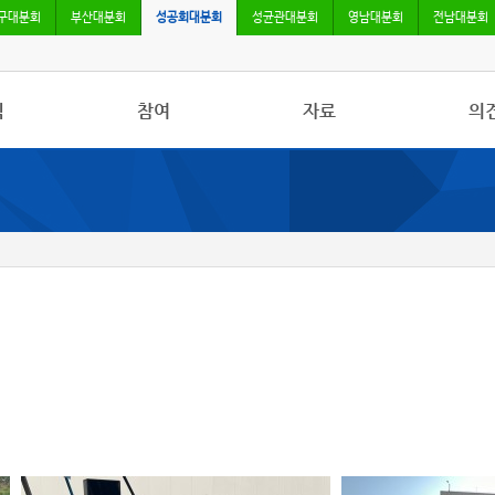
구대분회
부산대분회
성공회대분회
성균관대분회
영남대분회
전남대분회
식
참여
자료
의
사항
자유게시판
사진/영상자료
칼럼
활동
건의사항
분회자료
토론
보도
참고자료