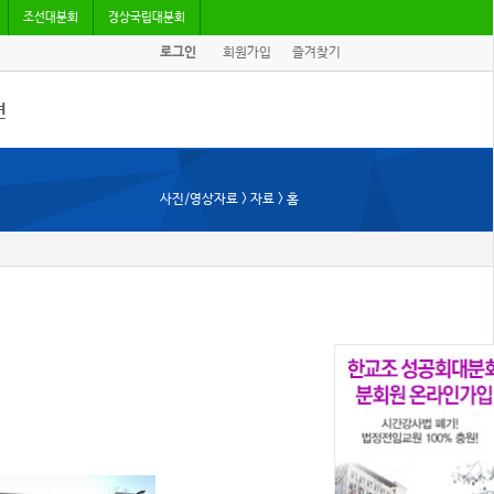
조선대분회
경상국립대분회
로그인
회원가입
즐겨찾기
견
/기고
사진/영상자료 > 자료 > 홈
회자료