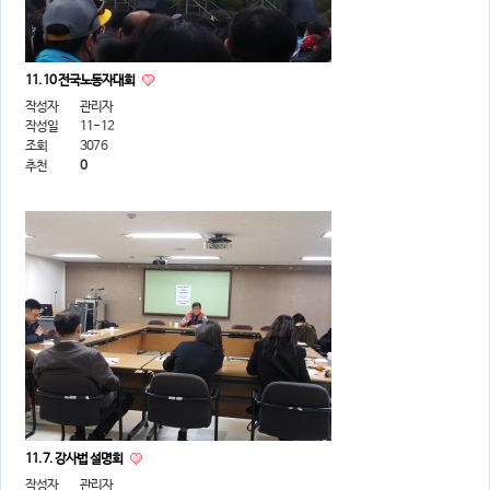
의견
칼럼/기고
토론회자료
11.10 전국노동자대회
작성자
관리자
작성일
11-12
조회
3076
추천
0
11.7. 강사법 설명회
작성자
관리자