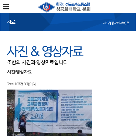
분회소개
자료
사진/영상자료 > 자료 > 홈
성공회대분회
회칙
조합원가입
사진 & 영상자료
소식
조합의 사진과 영상자료입니다.
공지사항
조합활동
언론보도
사진/영상자료
Total 107건
8 페이지
참여
자유게시판
건의사항
자료
사진/영상자료
분회자료
참고자료