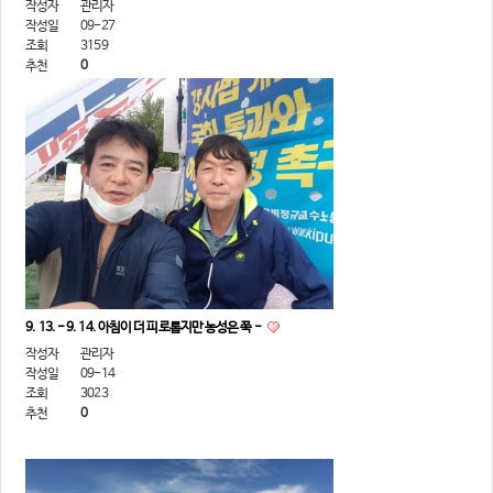
작성자
관리자
작성일
09-27
조회
3159
추천
0
9. 13. - 9. 14. 아침이 더 피로롭지만 농성은 쭉 -
작성자
관리자
작성일
09-14
조회
3023
추천
0