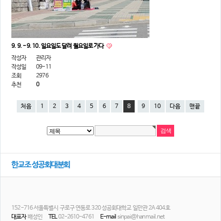
9. 9. - 9. 10. 일요일도 달려 월요일로 가다
작성자
관리자
작성일
09-11
조회
2976
추천
0
처음
1
2
3
4
5
6
7
8
9
10
다음
맨끝
한교조 성공회대분회
152-716 서울특별시 구로구 연동로 320 성공회대학교 일만관 2A 404호
대표자
배성인
TEL
02-2610-4761
E-mail
sinpai@hanmail.net