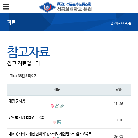
분회소개
자료
참고자료 > 자료 > 홈
성공회대분회
회칙
조합원가입
참고자료
소식
참고 자료입니다.
공지사항
조합활동
언론보도
Total 38건
2 페이지
참여
제목
날짜
자유게시판
건의사항
개정 강사법
11-26
자료
강사법 개정 법률안 - 국회
10-16
사진/영상자료
분회자료
참고자료
대학 강사제도 개선 협의회’ 강사제도 개선안 자료집 - 교육부
09-03