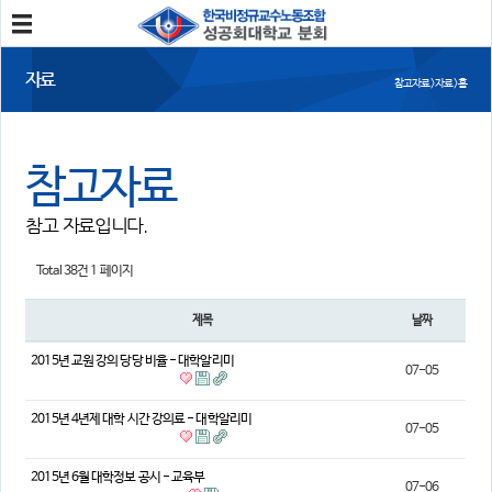
분회소개
자료
참고자료 > 자료 > 홈
성공회대분회
회칙
조합원가입
참고자료
소식
참고 자료입니다.
공지사항
조합활동
언론보도
Total 38건
1 페이지
참여
제목
날짜
자유게시판
건의사항
2015년 교원 강의 당당 비율 - 대학알리미
07-05
자료
2015년 4년제 대학 시간 강의료 - 대학알리미
07-05
사진/영상자료
분회자료
참고자료
2015년 6월 대학정보 공시 - 교육부
07-06