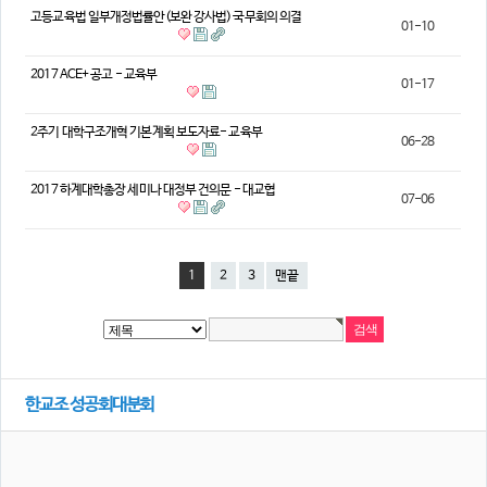
고등교육법 일부개정법률안(보완 강사법) 국무회의 의결
01-10
2017 ACE+ 공고 - 교육부
01-17
2주기 대학구조개혁 기본계획 보도자료- 교육부
06-28
2017 하계대학총장 세미나 대정부 건의문 - 대교협
07-06
1
2
3
맨끝
한교조 성공회대분회