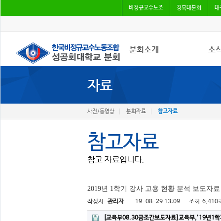
비정규교수노조
경북대분회
대
분회소개
소
자료
성공회대분회
공지
회칙
조합
조합원가입
언론
사진/동영상
분회자료
참고자료
참고자료
참고 자료입니다.
2019년 1학기 강사 고용 현황 분석 보도자료
작성자
관리자
19-08-29 13:09
조회
6,410
[교육부08.30금조간보도자료]교육부,’19년