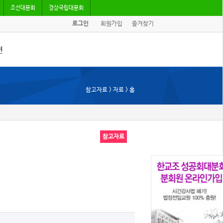
조선대분회
경상국립대분회
로그인
회원가입
즐겨찾기
견
/기고
참고자료 > 자료 > 홈
회자료
참고자료