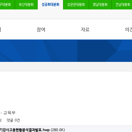
구대분회
부산대분회
성공회대분회
성균관대분회
영남대분회
전남대분회
식
참여
자료
의
사항
자유게시판
사진/영상자료
칼럼
활동
건의사항
분회자료
토론
보도
참고자료
 - 교육부
회
댓글
0건
1학기강사고용현황분석결과발표.hwp
(280.0K)