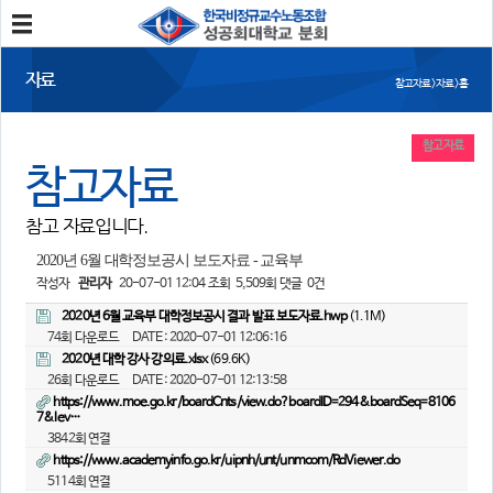
분회소개
자료
참고자료 > 자료 > 홈
성공회대분회
회칙
조합원가입
참고자료
참고자료
소식
참고 자료입니다.
공지사항
조합활동
언론보도
2020년 6월 대학정보공시 보도자료 - 교육부
작성자
관리자
20-07-01 12:04
조회
5,509회
댓글
0건
참여
2020년 6월 교육부 대학정보공시 결과 발표 보도자료.hwp
(1.1M)
74회 다운로드
DATE : 2020-07-01 12:06:16
자유게시판
건의사항
2020년 대학 강사 강의료.xlsx
(69.6K)
26회 다운로드
DATE : 2020-07-01 12:13:58
자료
https://www.moe.go.kr/boardCnts/view.do?boardID=294&boardSeq=8106
7&lev…
사진/영상자료
분회자료
3842회 연결
참고자료
https://www.academyinfo.go.kr/uipnh/unt/unmcom/RdViewer.do
5114회 연결