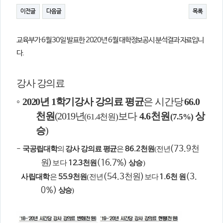
의견
이전글
다음글
목록
칼럼/기고
토론회자료
교육부가 6월 30일 발표한 2020년 6월 대학정보공시 분석결과 자료입니
다.
강사 강의료
◦
20
20
년
1
학기강사 강의료 평균
은 시간당
66.0
천
원
(2019
년
보다
4.6
천
원
상
(61.4
천
원
)
(7.5%)
승
)
(73.9
천
-
국공립대학
의
강사 강의료 평균
은
86.2
천
원
(전년
원
)
(16.7%)
보다
12.3
천
원
상승
)
(54.3
천
원
)
(3.
​
사립대학
은
55.9
천
원
(전년
보다
1.6
천 원
0%)
상승
)