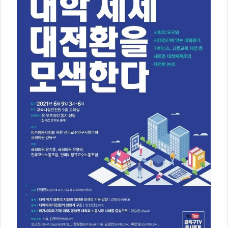
의견
칼럼/기고
토론회자료