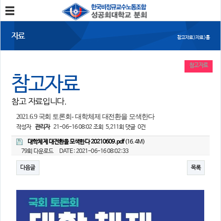
분회소개
자료
참고자료 > 자료 > 홈
성공회대분회
회칙
조합원가입
참고자료
참고자료
소식
참고 자료입니다.
공지사항
조합활동
언론보도
2021.6.9 국회 토론회- 대학체제 대전환을 모색한다
작성자
관리자
21-06-16 08:02
조회
5,211회
댓글
0건
참여
대학체제 대전환을 모색한다 20210609.pdf
(16.4M)
79회 다운로드
DATE : 2021-06-16 08:02:33
자유게시판
건의사항
다음글
목록
자료
사진/영상자료
분회자료
참고자료