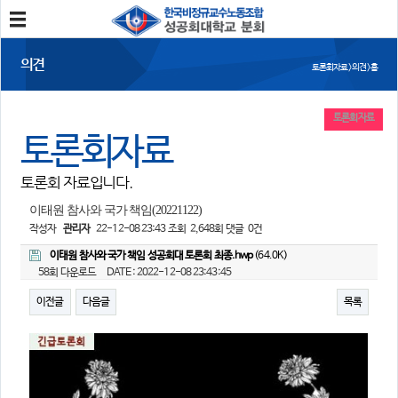
분회소개
의견
토론회자료 > 의견 > 홈
성공회대분회
회칙
조합원가입
토론회자료
토론회자료
소식
토론회 자료입니다.
공지사항
조합활동
언론보도
이태원 참사와 국가 책임(20221122)
작성자
관리자
22-12-08 23:43
조회
2,648회
댓글
0건
참여
이태원 참사와 국가 책임 성공회대 토론회 최종.hwp
(64.0K)
58회 다운로드
DATE : 2022-12-08 23:43:45
자유게시판
건의사항
이전글
다음글
목록
자료
사진/영상자료
분회자료
참고자료