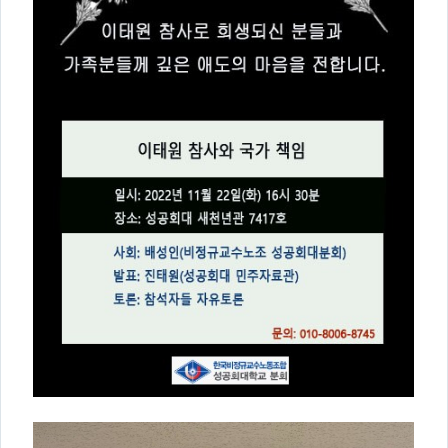
의견
칼럼/기고
토론회자료